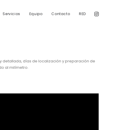
Servicios
Equipo
Contacto
RED
 detallada, días de localización y preparación de
o al milímetro.